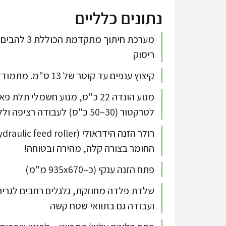
נתונים כלליים
ריסוק
קיצוץ ענפים עד קוטר של 13 ס"מ. מתמודדת היטב עם עץ טרי או יבש.
לטרקטור (30–50 כ"ס) לעבודה רציפה וללא פשרות
החומר בצורה קלה, מהירה ובטוחה!
פתח הזנה ענקי (כ–935x670 מ"מ)
שלדת פלדה מחוזקת, גלגלים רחבים לגרירה,
ועבודה גם בתוואי שטח קשה