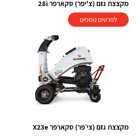
מקצצת גזם (צ'יפר) סקארפר 28i
לפרטים נוספים
מקצצת גזם (צי׳פר) סקארפר X23e