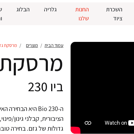
השכרת
החנות
גלריה
הבלוג
ש
ציוד
שלנו
ו
עמוד הבית
מוצרים
מרסקת גזם 
מרסקת 
ביו 230
ה-Bio 230 היא הבח
הציבורית, קבלני גינון/פינוי
גדולות של גזם. בחירה טובה