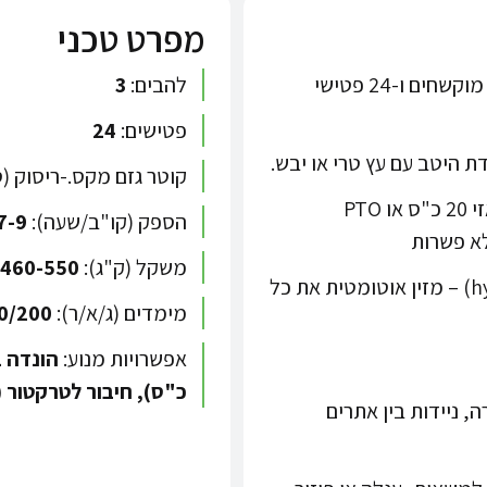
מפרט טכני
מערכת חיתוך מתקדמת הכוללת 3 להבים מוקשחים ו-24 פטישי
להבים:
3
פטישים:
24
קוטר גזם מקס.-ריסוק (
מנוע הונדה 22 כ"ס, מנוע חשמלי תלת פאזי 20 כ"ס או PTO
הספק (קו"ב/שעה):
7-9
משקל (ק"ג):
460-550
רולר הזנה הידראולי (hydraulic feed roller) – מזין אוטומטית את כל
מימדים (ג/א/ר):
0/200
אפשרויות מנוע:
כ"ס), חיבור לטרקטור (20:30 כ"ס)
 ניידות בין אתרים