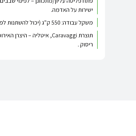
פתח פליטה עליון/מתכוונן – לפינוי שבבים 
ישירות על האדמה.
משקל עבודה: 550 ק"ג (יכול להשתנות לפי דגם, אבזור ומנוע)
תוצרת Caravaggi, איטליה – היצ
ריסוק .