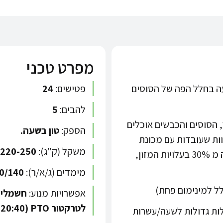
מפרט טכני
יעה בחלל הפה של הסוסים
פטישים:
24
להבים:
5
 הסוסים והכבשים אוכלים
הספק:
טון בשעה.
ות שעובדות עם מכונת
משקל (ק"ג):
220-250
התבן שלנו, מדווחות על חיסכון של למעלה מ 30% בעלויות המזון,
מימדים (ג/א/ר):
0/140
לל למינימום פחת)
אפשרויות מנוע:
לטרקטור PTO (20:40 כ"ס)
ות גדולות לשעה/עשרות