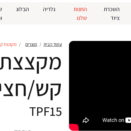
השכרת
החנות
גלריה
הבלוג
ש
ציוד
שלנו
ו
עמוד הבית
מוצרים
מקצצת קש/חצ
מקצצת
קש/חציר
TPF15