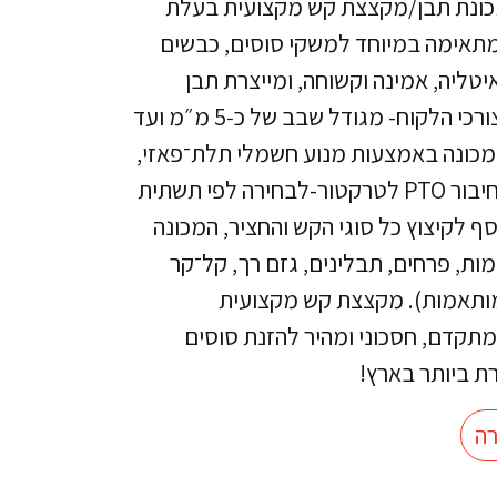
ש TPF15 היא מכונת תבן/מקצצת קש מקצועית בעלת
מתאימה במיוחד למשקי סוסים, כבשים
טליה, אמינה וקשוחה, ומייצרת תבן
איכותי כשהגודל נבחר לפי צורכי הלקוח- מגודל שבב של כ‑5 מ״מ ועד
את המכונה באמצעות מנוע חשמלי תלת־פאזי,
מנוע הונדה בנזין איכותי או חיבור PTO לטרקטור-לבחירה לפי תשתית
 לקיצוץ כל סוגי הקש והחציר, המכונה
ות, פרחים, תבלינים, גזם רך, קל־קר
מותאמות). מקצצת קש מקצועית
Carav- פתרון מתקדם, חסכוני ומהיר להזנת סוסים
ת ביותר בארץ!
ה