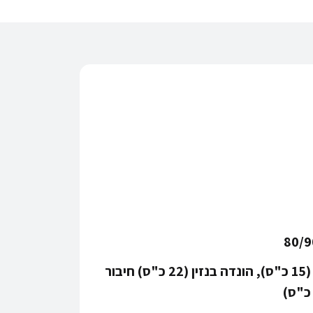
80/9
חשמלי (15 כ"ס), הונדה בנזין (22 כ"ס) חיבור