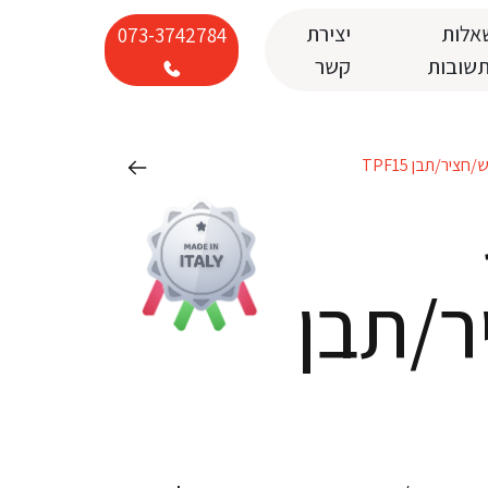
אלות
יצירת
073-3742784
תשובות
קשר
יר/תבן TPF15
/תבן