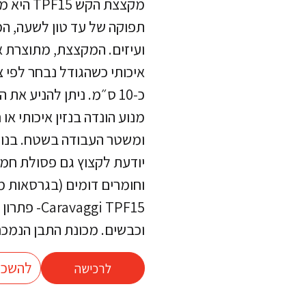
מקצצת הק
תפוקה של עד טון לשעה, ה
ועיזים. המקצצת, מתוצרת אי
כ‑10 ס״מ. ניתן להניע 
ומשטר העבודה בשטח. בנוסף
יודעת לקצוץ גם פסולת חממ
וחומרים דומים (בגרסאות 
aggi TPF15
וכבשים. מכונת התבן הנמכר
להשכר
לרכישה