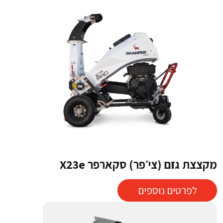
מקצצת גזם (צי׳פר) סקארפר X23e
לפרטים נוספים