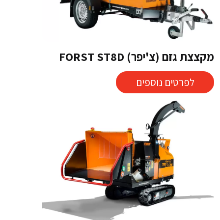
מקצצת גזם (צ'יפר) FORST ST8D
לפרטים נוספים