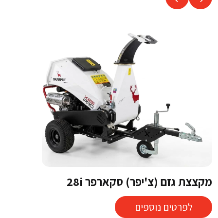
מקצצת גזם (צ'יפר) סקארפר 28i
לפרטים נוספים