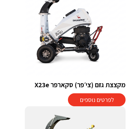
מקצצת גזם (צי׳פר) סקארפר X23e
לפרטים נוספים