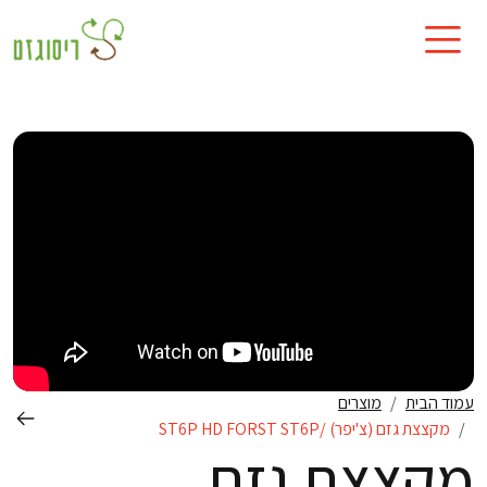
עמוד הבית
מוצרים
מקצצת גזם (צ'יפר) /ST6P HD FORST ST6P
מקצצת גזם