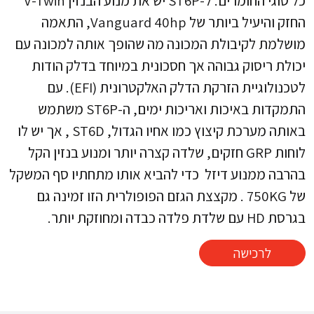
כל סוגי החומרים. ל-ST6P יש את מנוע הבנזין V-Twin
החזק והיעיל ביותר של Vanguard 40hp, התאמה
מושלמת לקיבולת המכונה מה שהופך אותה למכונה עם
יכולת ריסוק גבוהה אך חסכונית במיוחד בדלק הודות
לטכנולוגיית הזרקת הדלק האלקטרונית (EFI). עם
התמקדות באיכות ואריכות ימים, ה-ST6P משתמש
באותה מערכת קיצוץ כמו אחיו הגדול, ST6D , אך יש לו
לוחות GRP חזקים, שלדה קצרה יותר ומנוע בנזין הקל
בהרבה ממנוע דיזל כדי להביא אותו מתחתיו סף המשקל
של 750KG . מקצצת הגזם הפופולרית הזו זמינה גם
בגרסת HD עם שלדת פלדה כבדה ומחוזקת יותר.
לרכישה