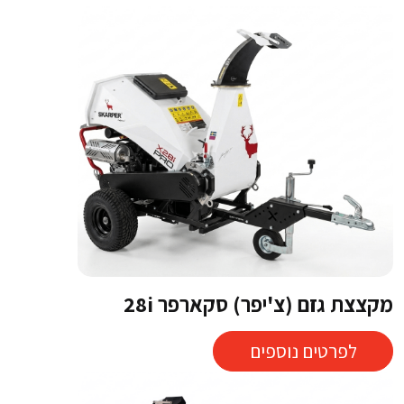
מקצצת גזם (צ'יפר) סקארפר 28i
לפרטים נוספים