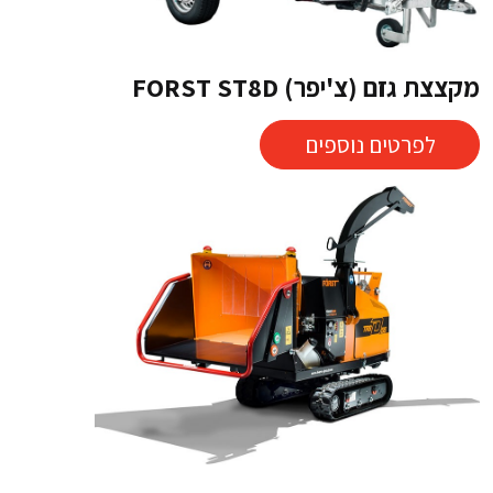
מקצצת גזם (צ'יפר) FORST ST8D
לפרטים נוספים