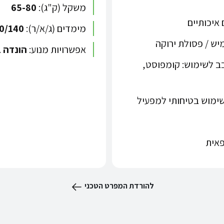
משקל (ק"ג):
65-80
איכותיים
מימדים (ג/א/ר):
0/140
מיש / פסולת ירוקה
אפשרויות מנוע:
הונדה בנזין (6.5 כ"ס) ה
ב לשימוש: קומפוסט,
שימוש בטיחותי למפעיל
להורדת המפרט הטכני