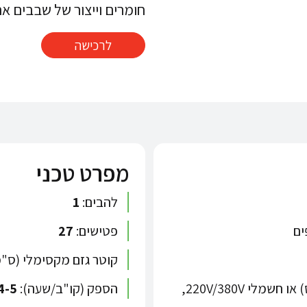
חומרים וייצור של שבבים אחידים.
לרכישה
מפרט טכני
להבים:
1
פטישים:
27
קוטר גזם מקסימלי (ס"
בחירה בין מנועי בנזין HONDA (6.5–9 כ"ס) או חשמלי 220V/380V,
הספק (קו"ב/שעה):
4-5