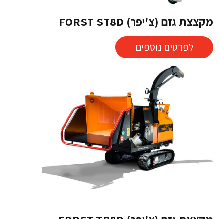
מקצצת גזם (צ'יפר) FORST ST8D
לפרטים נוספים