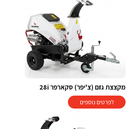
מקצצת גזם (צ'יפר) סקארפר 28i
לפרטים נוספים