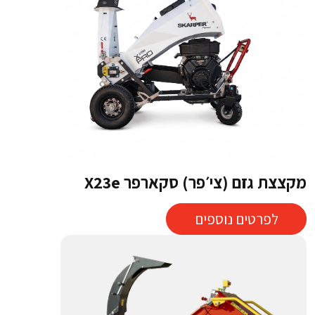
מקצצת גזם (צי׳פר) סקארפר X23e
לפרטים נוספים