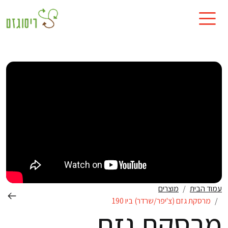
עמוד הבית
מוצרים
מרסקת גזם (צ'יפר/שרדר) ביו 190
מרסקת גזם