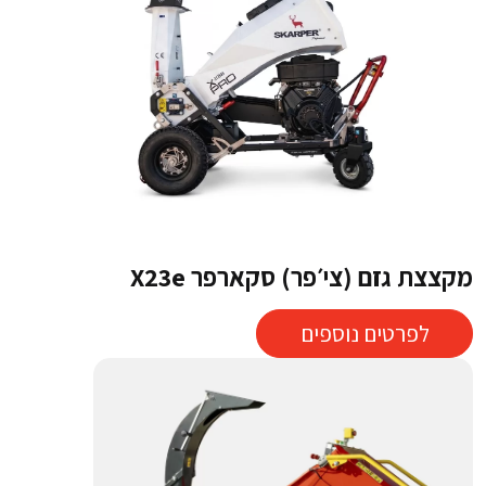
מקצצת גזם (צי׳פר) סקארפר X23e
לפרטים נוספים