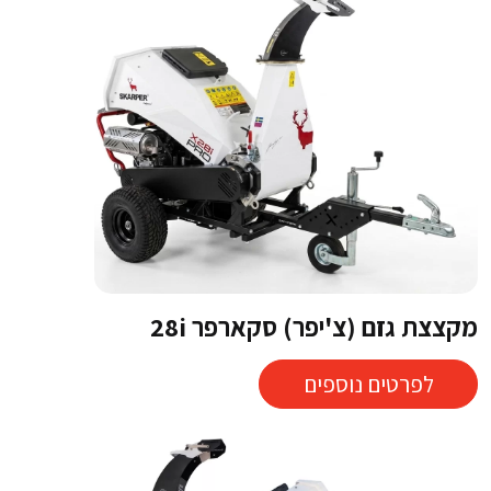
מקצצת גזם (צ'יפר) סקארפר 28i
לפרטים נוספים