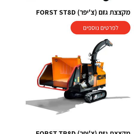
מקצצת גזם (צ'יפר) FORST ST8D
לפרטים נוספים
מקצצת גזם (צ'יפר) FORST TR8D