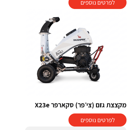
לפרטים נוספים
מקצצת גזם (צי׳פר) סקארפר X23e
לפרטים נוספים