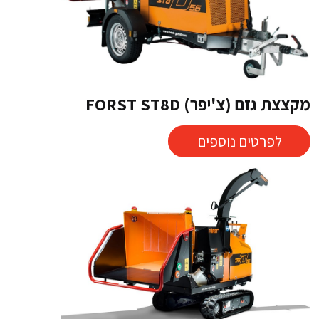
מקצצת גזם (צ'יפר) FORST ST8D
לפרטים נוספים