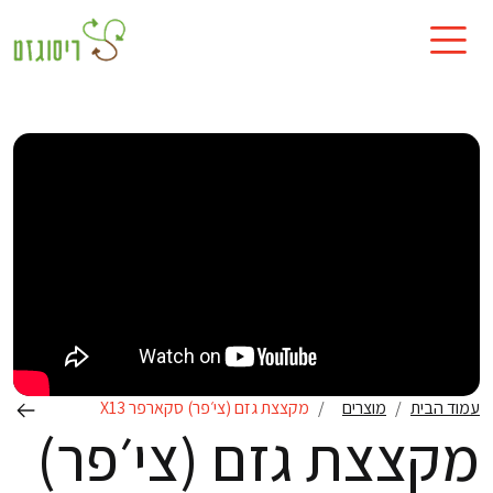
עמוד הבית
מוצרים
מקצצת גזם (צי׳פר) סקארפר X13
מקצצת גזם (צי׳פר)