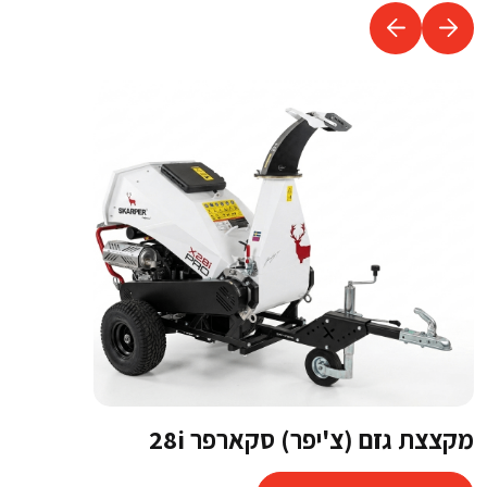
מקצצת גזם (צ'יפר) סקארפר 28i