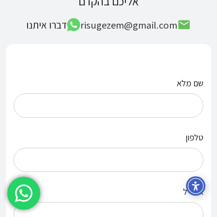
אליכם בהקדם
risugezem@gmail.com
דברו איתנו
שם מלא
טלפון
אימייל