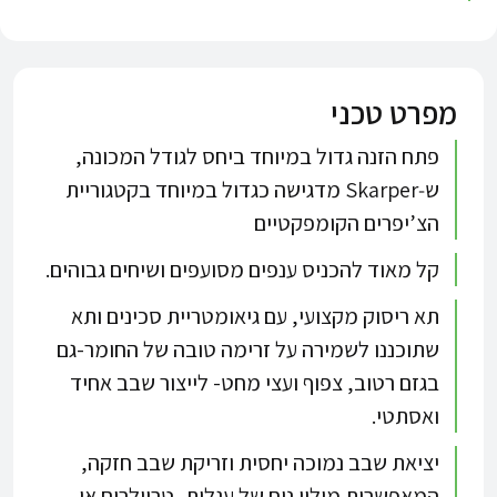
מפרט טכני
פתח הזנה גדול במיוחד ביחס לגודל המכונה,
ש‑Skarper מדגישה כגדול במיוחד בקטגוריית
הצ’יפרים הקומפקטיים
קל מאוד להכניס ענפים מסועפים ושיחים גבוהים.​
תא ריסוק מקצועי, עם גיאומטריית סכינים ותא
שתוכננו לשמירה על זרימה טובה של החומר-גם
בגזם רטוב, צפוף ועצי מחט- לייצור שבב אחיד
ואסתטי.​​
יציאת שבב נמוכה יחסית וזריקת שבב חזקה,
המאפשרות מילוי נוח של עגלות, טריילרים או