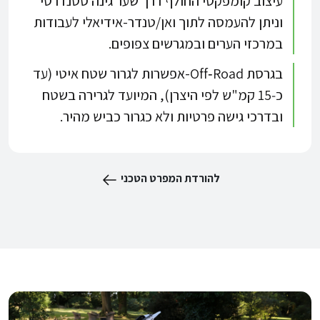
עיצוב קומפקטי החולף דרך שער גינה סטנדרטי
וניתן להעמסה לתוך ואן/טנדר-אידיאלי לעבודות
במרכזי הערים ובמגרשים צפופים.​​
בגרסת Off‑Road-אפשרות לגרור שטח איטי (עד
כ‑15 קמ"ש לפי היצרן), המיועד לגרירה בשטח
ובדרכי גישה פרטיות ולא כגרור כביש מהיר.​
להורדת המפרט הטכני