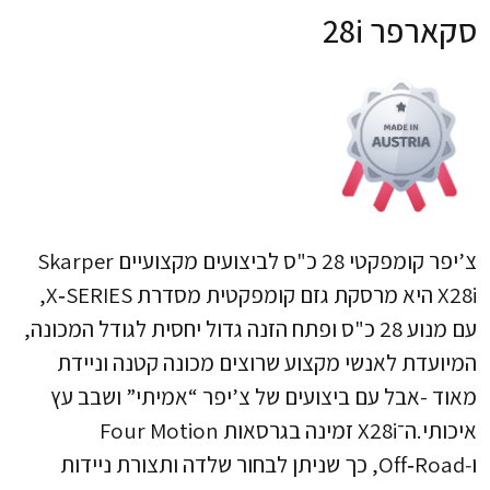
סקארפר 28i
צ’יפר קומפקטי 28 כ"ס לביצועים מקצועיים Skarper
X28i היא מרסקת גזם קומפקטית מסדרת X‑SERIES,
עם מנוע 28 כ"ס ופתח הזנה גדול יחסית לגודל המכונה,
המיועדת לאנשי מקצוע שרוצים מכונה קטנה וניידת
מאוד -אבל עם ביצועים של צ’יפר “אמיתי” ושבב עץ
איכותי.​​ ה־X28i זמינה בגרסאות Four Motion
ו‑Off‑Road, כך שניתן לבחור שלדה ותצורת ניידות