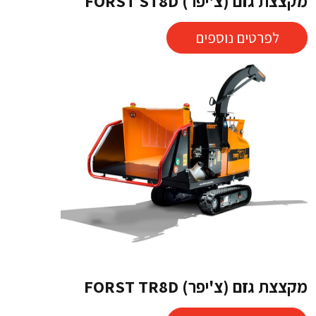
מקצצת גזם (צ'יפר) FORST ST8D
לפרטים נוספים
מקצצת גזם (צ'יפר) FORST TR8D