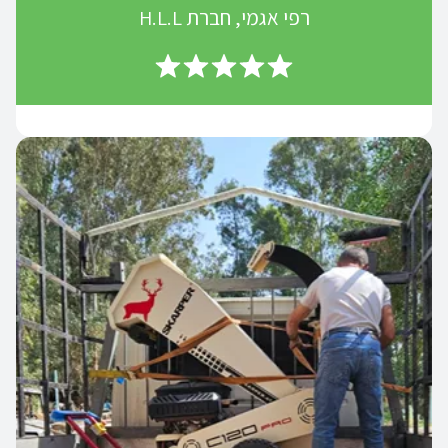
רפי אגמי, חברת H.L.L