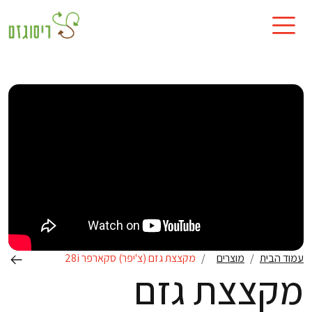
עמוד הבית
מוצרים
מקצצת גזם (צ'יפר) סקארפר 28i
מקצצת גזם