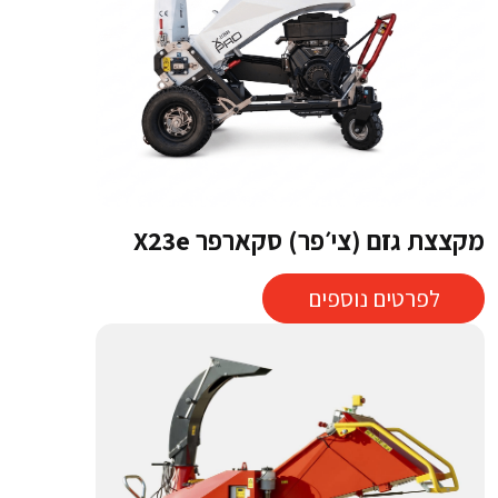
מקצצת גזם (צי׳פר) סקארפר X23e
לפרטים נוספים